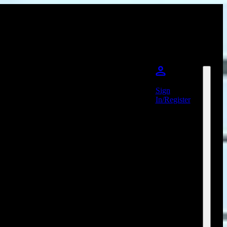
Sign
In/Register