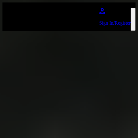
跳到主內容
Sign In/Register