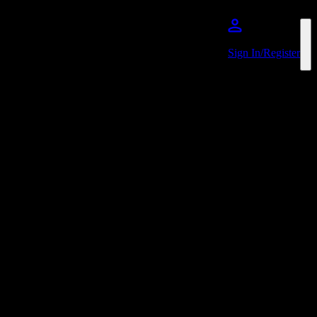
跳到主內容
Sign In/Register
Glasgow Summer Sessions
Favourite
活動
無活動銷售