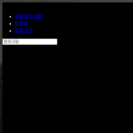
跳到主內容
演唱會及活動
音樂節
最新消息
搜尋活動